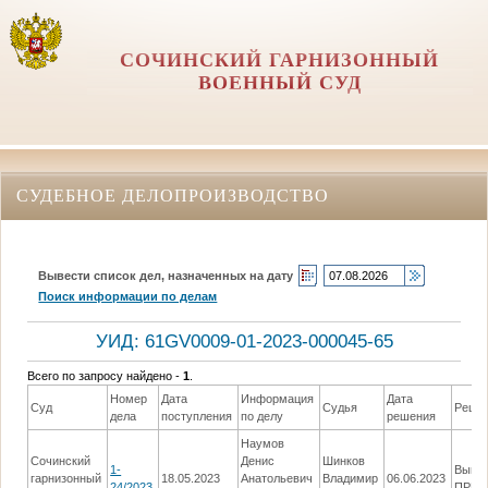
СОЧИНСКИЙ ГАРНИЗОННЫЙ
ВОЕННЫЙ СУД
СУДЕБНОЕ ДЕЛОПРОИЗВОДСТВО
Вывести список дел, назначенных на дату
Поиск информации по делам
УИД: 61GV0009-01-2023-000045-65
Всего по запросу найдено -
1
.
Номер
Дата
Информация
Дата
Суд
Судья
Реше
дела
поступления
по делу
решения
Наумов
Сочинский
Денис
Шинков
1-
Выне
гарнизонный
18.05.2023
Анатольевич
Владимир
06.06.2023
24/2023
ПРИГ